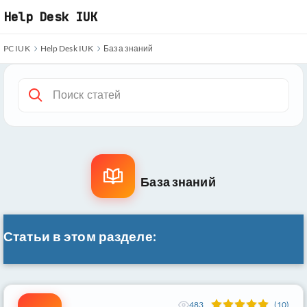
Перейти
Help Desk IUK
к
основному
PC IUK
Help Desk IUK
База знаний
содержимому
База знаний
Статьи в этом разделе:
483
(10)